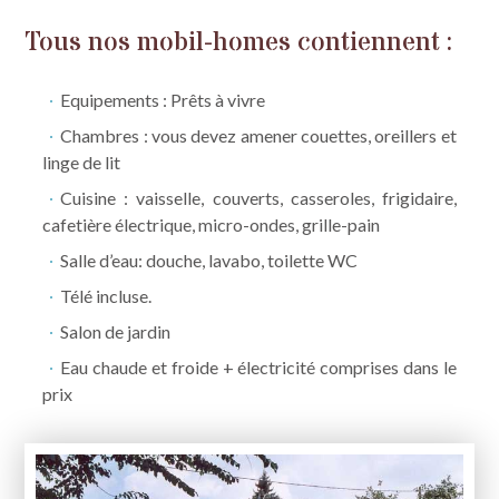
Tous nos mobil-homes contiennent :
Appartements / Studios
Services
Equipements : Prêts à vivre
Chambres : vous devez amener couettes, oreillers et
Activités & Alentours
Contact & situation
linge de lit
Cuisine : vaisselle, couverts, casseroles, frigidaire,
cafetière électrique, micro-ondes, grille-pain
Salle d’eau: douche, lavabo, toilette WC
Télé incluse.
Salon de jardin
Eau chaude et froide + électricité comprises dans le
prix