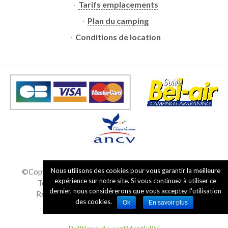
Tarifs emplacements
Plan du camping
Conditions de location
Nous utilisons des cookies pour vous garantir la meilleure
©Copyright
2019 - 2026
Camping de Ramberchamp
|
expérience sur notre site. Si vous continuez à utiliser ce
Tous droits réservés - Reproduction interdite
dernier, nous considérerons que vous acceptez l'utilisation
Réalisation :
Francecom, creation site internet
des cookies.
Ok
En savoir plus
Mentions légales