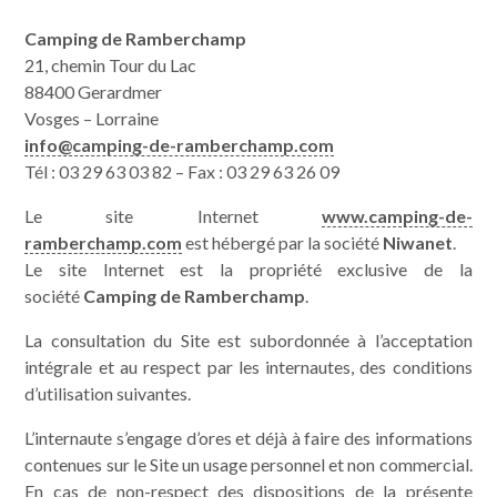
Camping de Ramberchamp
Appartements / Studios
Services
21, chemin Tour du Lac
88400 Gerardmer
Vosges – Lorraine
Activités & Alentours
Contact & situation
info@camping-de-ramberchamp.com
Tél : 03 29 63 03 82 – Fax : 03 29 63 26 09
Le site Internet
www.camping-de-
ramberchamp.com
est hébergé par la société
Niwanet
.
Le site Internet est la propriété exclusive de la
société
Camping de Ramberchamp
.
La consultation du Site est subordonnée à l’acceptation
intégrale et au respect par les internautes, des conditions
d’utilisation suivantes.
L’internaute s’engage d’ores et déjà à faire des informations
contenues sur le Site un usage personnel et non commercial.
En cas de non-respect des dispositions de la présente