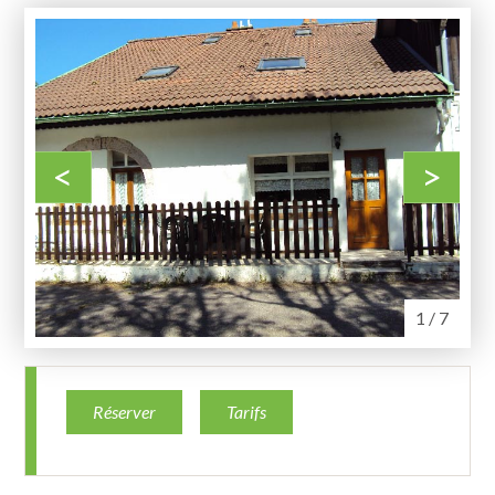
<
>
1 / 7
Réserver
Tarifs