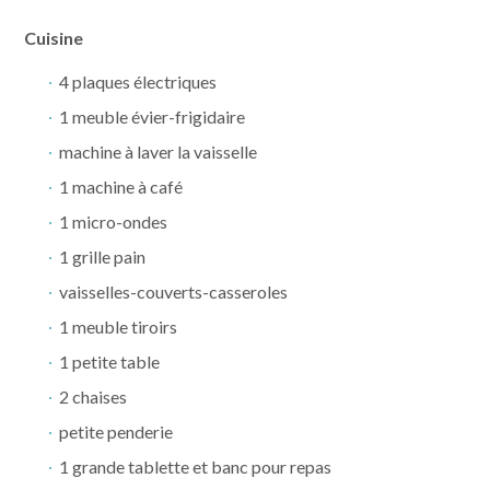
Cuisine
Appartements / Studios
Services
4 plaques électriques
1 meuble évier-frigidaire
Activités & Alentours
Contact & situation
machine à laver la vaisselle
1 machine à café
1 micro-ondes
1 grille pain
vaisselles-couverts-casseroles
1 meuble tiroirs
1 petite table
2 chaises
petite penderie
1 grande tablette et banc pour repas