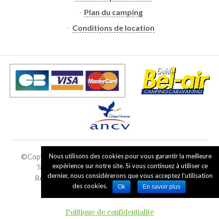
Plan du camping
Conditions de location
Nous utilisons des cookies pour vous garantir la meilleure
©Copyright
2019 - 2026
Camping de Ramberchamp
|
expérience sur notre site. Si vous continuez à utiliser ce
Tous droits réservés - Reproduction interdite
dernier, nous considérerons que vous acceptez l'utilisation
Réalisation :
Francecom, creation site internet
des cookies.
Ok
En savoir plus
Mentions légales
Politique de confidentialité