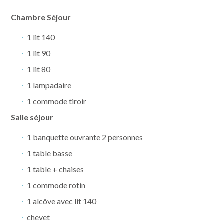
Chambre Séjour
Appartements / Studios
Services
1 lit 140
1 lit 90
Activités & Alentours
Contact & situation
1 lit 80
1 lampadaire
1 commode tiroir
Salle séjour
1 banquette ouvrante 2 personnes
1 table basse
1 table + chaises
1 commode rotin
1 alcôve avec lit 140
chevet