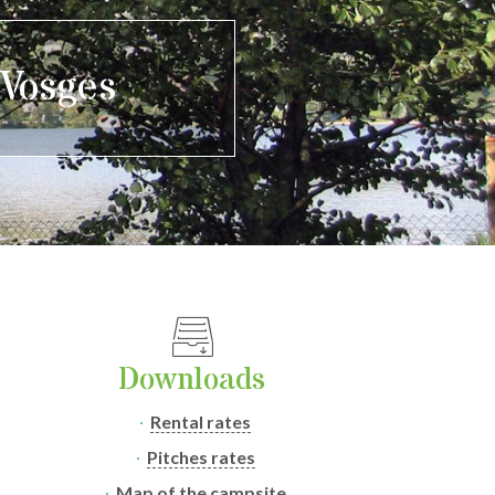
 Vosges
Downloads
Rental rates
Pitches rates
Map of the campsite