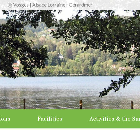
Vosges | Alsace Lorraine | Gerardmer
ions
Facilities
Activities & the S
udios