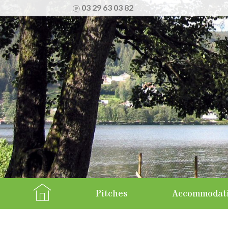
03 29 63 03 82
Go
Pitches
Accommodat
to
Caravans
content
Home
Apartments / St