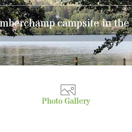
mberchamp campsite in the
Photo Gallery